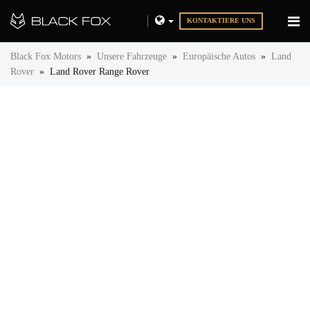
KONTAKTIERE UNS
Black Fox Motors
»
Unsere Fahrzeuge
»
Europäische Autos
»
Land
Rover
»
Land Rover Range Rover