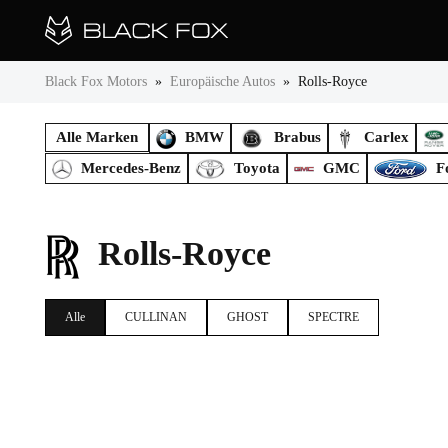
Black Fox Motors
»
Europäische Autos
»
Rolls-Royce
Alle Marken
BMW
Brabus
Carlex
Mercedes-Benz
Toyota
GMC
F
Rolls-Royce
Alle
CULLINAN
GHOST
SPECTRE