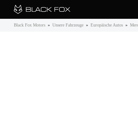
Black Fox Motors
»
Unsere Fahrzeuge
»
Europäische Autos
»
Mer