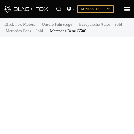
KONTAKTIERE UNS
Black Fox Motors
»
Unsere Fahrzeuge
»
Europäische Autos - Sold
»
Mercedes-Benz - Sold
»
Mercedes-Benz G500