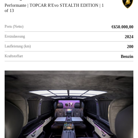
Performante | TOPCAR R'Evo STEALTH EDITION | 1
of 13
Preis (Netto)
€
650.000,00
Erstzulassung
2024
Laufleistung (km)
200
Kraftstoffart
Benzin