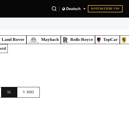
Deutsch
KONTAKTIERE UNS
Land Rover
Maybach
Rolls-Royce
TopCar
ord
SL
V 300D