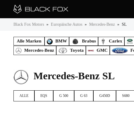
Black Fox Motors
»
Europäische Autos
»
Mercedes-Benz
»
SL
Alle Marken
BMW
Brabus
Carlex
Mercedes-Benz
Toyota
GMC
F
Mercedes-Benz SL
ALLE
EQS
G 500
G 63
G450D
S680